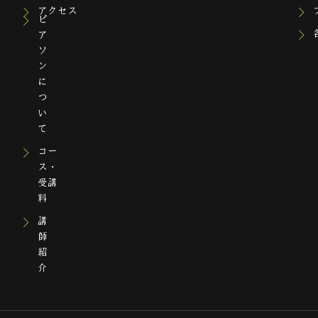
アクセス
ピ
ア
ソ
ン
に
つ
い
て
コー
ス・
受講
料
講
師
紹
介