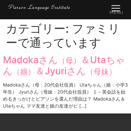
Pierson Language Institute
MENU
カテゴリー:
ファミリ
ーで通っています
Madokaさん
＆Utaちゃ
（母）
ん
＆Jyuriさん
（娘）
（母妹）
Madokaさん（母：20代会社役員） Utaちゃん（娘：小学3
年生） Jyuriさん（母妹：20代会社役員） １－英会話を始
めるきっかけとピアソンを選んだ理由は？ Madokaさん＆
Utaちゃん ママ友達と娘の友達がピ […]